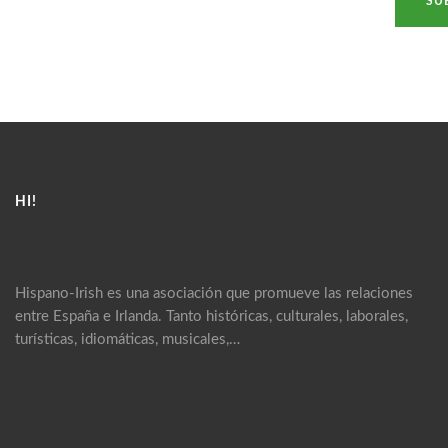
HI!
Hispano-Irish es una asociación que promueve las relaciones
entre España e Irlanda. Tanto históricas, culturales, laborales,
turísticas, idiomáticas, musicales,…