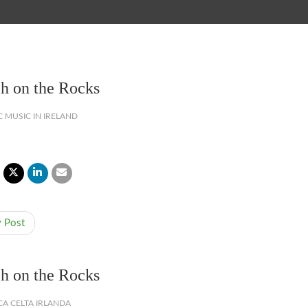
h on the Rocks
C MUSIC IN IRELAND
v Post
h on the Rocks
A CELTA IRLANDA