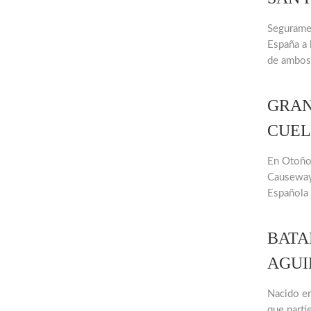
Seguramen
España a l
de ambos 
GRAN
CUEL
En Otoño 
Causeway
Española 
BATA
AGUI
Nacido en
que parti