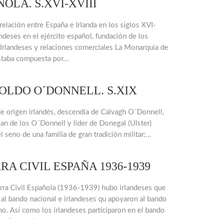
OLA. S.XVI-XVIII
 relación entre España e Irlanda en los siglos XVI-
landeses en el ejército español, fundación de los
Irlandeses y relaciones comerciales La Monarquía de
staba compuesta por…
OLDO O´DONNELL. S.XIX
e origen irlandés, descendía de Calvagh O´Donnell,
clan de los O´Donnell y lider de Donegal (Ulster)
l seno de una familia de gran tradición militar:…
RA CIVIL ESPAÑA 1936-1939
rra Civil Española (1936-1939) hubo irlandeses que
al bando nacional e irlandeses qu apoyaron al bando
no. Así como los irlandeses participaron en el bando