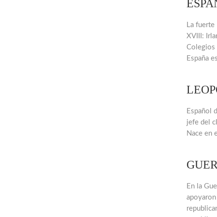
ESPAÑ
La fuerte
XVIII: Ir
Colegios 
España e
LEOP
Español d
jefe del 
Nace en e
GUER
En la Gue
apoyaron 
republica