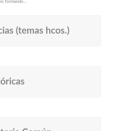
ano formando…
ias (temas hcos.)
tóricas