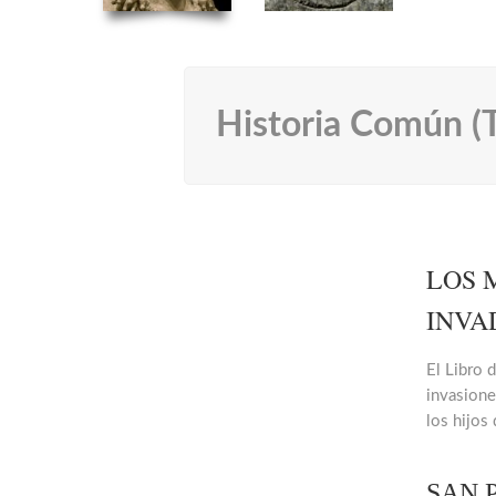
Historia Común (T
LOS 
INVA
El Libro 
invasione
los hijos
SAN P