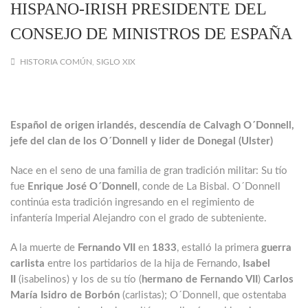
HISPANO-IRISH PRESIDENTE DEL
CONSEJO DE MINISTROS DE ESPAÑA
HISTORIA COMÚN
,
SIGLO XIX
Español de origen irlandés, descendía de Calvagh O´Donnell,
jefe del clan de los O´Donnell y lider de Donegal (Ulster)
Nace en el seno de una familia de gran tradición militar: Su tío
fue
Enrique José O´Donnell
, conde de La Bisbal. O´Donnell
continúa esta tradición ingresando en el regimiento de
infantería Imperial Alejandro con el grado de subteniente.
A la muerte de
Fernando VII
en
1833
, estalló la primera
guerra
carlista
entre los partidarios de la hija de Fernando,
Isabel
II
(isabelinos) y los de su tío (
hermano de Fernando VII
)
Carlos
María Isidro de Borbón
(carlistas); O´Donnell, que ostentaba