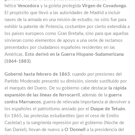
hélice
Vencedora
y la goleta protegida
Virgen de Covadonga
.
El propósito que llevó a las autoridades de Madrid a incluir
naves de la armada en una misión de estudio, no sólo fue para
exhibir la patente de Potencia, costumbre por cierto extendida a
los países europeos como Gran Bretaña, sino para que aquellas
sirvieran como elementos de apoyo a una serie de reclamos
presentados por ciudadanos españoles residentes en las
Américas.
Esto derivó en la Guerra Hispano-Sudamericana
(1864-1883)
.
Gobernó hasta febrero de 1863
, cuando por presiones del
Partido Moderado presentó su dimisión, siendo sustituido por
el marqués del Duero. De su gobierno cabe destacar
la rápida
expansión de las líneas de ferrocarril
, además de la
guerra
contra Marruecos
, guerra de relevada importancia al devolver a
los españoles el patriotismo ansiado por el
Duque de Tetuán
.
En 1865, las protestas estudiantiles (por el cese de Emilio
Castelar) y la sangrienta represión por el gobierno (Noche de
San Daniel), llevan de nuevo a
O´Donnell
a la presidencia del