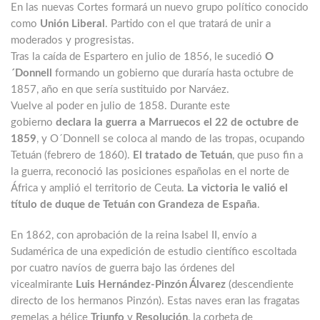
En las nuevas Cortes formará un nuevo grupo político conocido
como
Unión Liberal
. Partido con el que tratará de unir a
moderados y progresistas.
Tras la caída de Espartero en julio de 1856, le sucedió
O
´Donnell
formando un gobierno que duraría hasta octubre de
1857, año en que sería sustituido por Narváez.
Vuelve al poder en julio de 1858. Durante este
gobierno
declara la guerra a Marruecos el 22 de octubre de
1859
, y O´Donnell se coloca al mando de las tropas, ocupando
Tetuán (febrero de 1860).
El tratado de Tetuán
, que puso fin a
la guerra, reconoció las posiciones españolas en el norte de
África y amplió el territorio de Ceuta.
La victoria le valió el
título de duque de Tetuán con Grandeza de España
.
En 1862, con aprobación de la reina Isabel II, envío a
Sudamérica de una expedición de estudio científico escoltada
por cuatro navíos de guerra bajo las órdenes del
vicealmirante
Luis Hernández-Pinzón Álvarez
(descendiente
directo de los hermanos Pinzón). Estas naves eran las fragatas
gemelas a hélice
Triunfo
y
Resolución
, la corbeta de