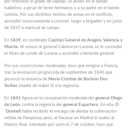
por entonces el grado de capitán, se alineó en el bando
isabelino, a pesar de tener hermanos y a su padre en el bando
carlista. Por sus distintos hechos de armas en el conflicto,
ascendió sucesivamente a coronel, luego a brigadier y en junio
de 1837 a mariscal de campo.
En
1839
, es nombrado
Capitán General de Aragón, Valencia y
Murcia
. Al vencer al general Cabrera en Lucena, se le concedió
el título de conde de Lucena y ascendió a teniente general.
Por sus convicciones moderadas, tuvo que emigrar a Francia,
tras la revolución progresista de septiembre de 1840 que
provocó la renuncia de
María Cristina de Borbón-Dos
Sicilias
(madre de Isabel II) a la regencia.
En
1841
figura en la conspiración moderada del
general Diego
de León
, contra la regencia del
general Espartero
. En ella,
O
´Donnell
había recibido el encargo de alentar la sublevación
militar de Pamplona, pero, al fracasar en Madrid el asalto al
Palacio Real, intentado por León el 7 de octubre, tuvo que