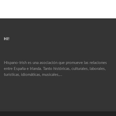
HI!
Hispano-Irish es una asociación que promueve las relaciones
entre España e Irlanda. Tanto históricas, culturales, laborales,
turísticas, idiomáticas, musicales,…