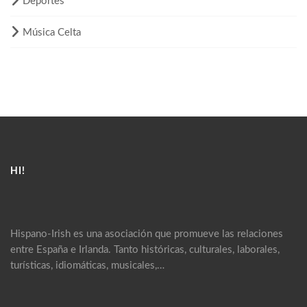
Deportes
Música Celta
HI!
Hispano-Irish es una asociación que promueve las relaciones
entre España e Irlanda. Tanto históricas, culturales, laborales,
turísticas, idiomáticas, musicales,…