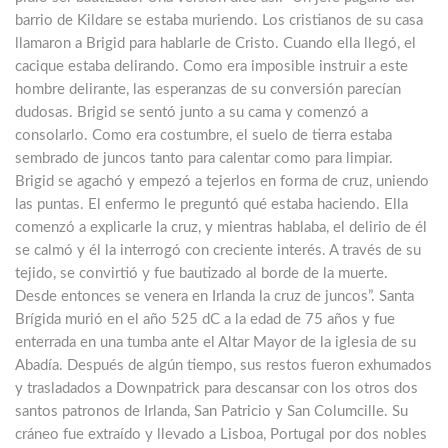
barrio de Kildare se estaba muriendo. Los cristianos de su casa
llamaron a Brigid para hablarle de Cristo. Cuando ella llegó, el
cacique estaba delirando. Como era imposible instruir a este
hombre delirante, las esperanzas de su conversión parecían
dudosas. Brigid se sentó junto a su cama y comenzó a
consolarlo. Como era costumbre, el suelo de tierra estaba
sembrado de juncos tanto para calentar como para limpiar.
Brigid se agachó y empezó a tejerlos en forma de cruz, uniendo
las puntas. El enfermo le preguntó qué estaba haciendo. Ella
comenzó a explicarle la cruz, y mientras hablaba, el delirio de él
se calmó y él la interrogó con creciente interés. A través de su
tejido, se convirtió y fue bautizado al borde de la muerte.
Desde entonces se venera en Irlanda la cruz de juncos”. Santa
Brígida murió en el año 525 dC a la edad de 75 años y fue
enterrada en una tumba ante el Altar Mayor de la iglesia de su
Abadía. Después de algún tiempo, sus restos fueron exhumados
y trasladados a Downpatrick para descansar con los otros dos
santos patronos de Irlanda, San Patricio y San Columcille. Su
cráneo fue extraído y llevado a Lisboa, Portugal por dos nobles