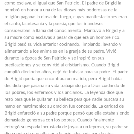
como esclava, al igual que San Patricio. El padre de Brigid la
nombró en honor a una de las diosas más poderosas de la
religión pagana: la diosa del fuego, cuyas manifestaciones eran
el canto, la artesanía y la poesía, que los irlandeses
consideraban la llama del conocimiento. Mantuvo a Brigid y a
su madre como esclavas a pesar de que era un hombre rico.
Brigid pasó su vida anterior cocinando, limpiando, lavando y
alimentando a los animales en la granja de su padre. Vivió
durante la época de San Patricio y se inspiró en sus
predicaciones y se convirtió al cristianismo. Cuando Brigid
cumplió dieciocho años, dejó de trabajar para su padre. El padre
de Brigid quería que encontrara un marido, pero Brigid había
decidido que pasaría su vida trabajando para Dios cuidando de
los pobres, los enfermos y los ancianos. La leyenda dice que
rezó para que le quitaran su belleza para que nadie buscara su
mano en matrimonio; su oración fue concedida. La caridad de
Brigid enfureció a su padre porque pensó que ella estaba siendo
demasiado generosa con los pobres. Cuando finalmente
entregó su espada incrustada de joyas a un leproso, su padre se
dio cuenta de que ella sería la más adecuada para la vida