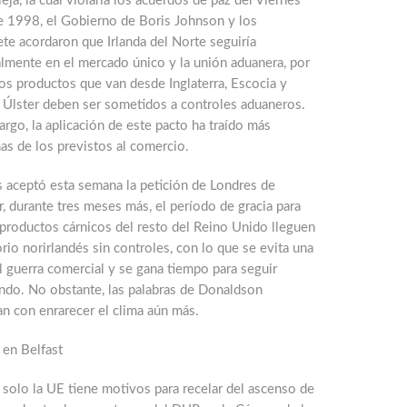
ja, la cual violaría los acuerdos de paz del Viernes
e 1998, el Gobierno de Boris Johnson y los
ete acordaron que Irlanda del Norte seguiría
lmente en el mercado único y la unión aduanera, por
los productos que van desde Inglaterra, Escocia y
l Úlster deben ser sometidos a controles aduaneros.
rgo, la aplicación de este pacto ha traído más
as de los previstos al comercio.
s aceptó esta semana la petición de Londres de
, durante tres meses más, el período de gracia para
productos cárnicos del resto del Reino Unido lleguen
torio norirlandés sin controles, con lo que se evita una
 guerra comercial y se gana tiempo para seguir
ndo. No obstante, las palabras de Donaldson
n con enrarecer el clima aún más.
 en Belfast
solo la UE tiene motivos para recelar del ascenso de