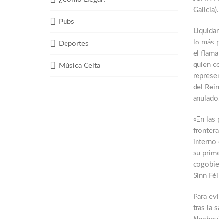
Galicia).
Pubs
Liquidar
lo más p
Deportes
el flama
quien c
Música Celta
represe
del Rein
anulado
«En las 
frontera
interno 
su prim
cogobier
Sinn Féi
Para evi
tras la 