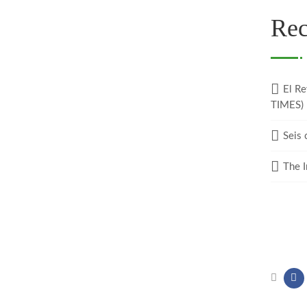
Rec
El Re
TIMES)
Seis 
The I