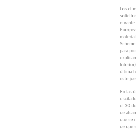
Los ciu
solicitu
durante 
Europea 
material
Scheme 
para pod
explicar
Interior
última h
este jue
En las ú
oscilado
el 30 de
de alcan
que se r
de que e