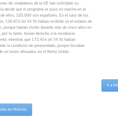
ones de ciudadanos de la UE han solicitado su
cia desde que el programa se puso en marcha en el
 de ellos, 320.000 son españoles. En el caso de los
s, 130.853 (el 43 %) habían recibido ya el estatus de
o, porque habían vivido durante más de cinco años en
y, por lo tanto, tenían derecho a la residencia
nte; mientras que 173.456 (el 54 %) habían
ido la condición de preasentado, porque llevaban
e un lustro afincados en el Reino Unido.
Ir a I
odas las Noticias