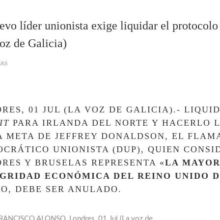
evo líder unionista exige liquidar el protocolo
oz de Galicia)
IAS
RES, 01 JUL (LA VOZ DE GALICIA).- LIQU
IT
PARA IRLANDA DEL NORTE Y HACERLO L
A META DE JEFFREY DONALDSON, EL FLAM
CRÁTICO UNIONISTA (DUP), QUIEN CONSI
RES Y BRUSELAS REPRESENTA «
LA MAYOR
GRIDAD ECONÓMICA DEL REINO UNIDO 
O, DEBE SER ANULADO.
ANCISCO ALONSO, Londres, 01 Jul (La voz de