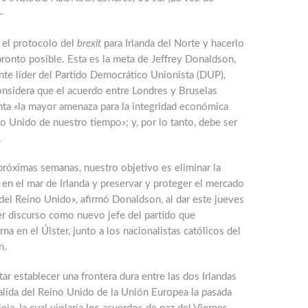
-
 el protocolo del
brexit
para Irlanda del Norte y hacerlo
ronto posible. Esta es la meta de Jeffrey Donaldson,
nte líder del Partido Democrático Unionista (DUP),
onsidera que el acuerdo entre Londres y Bruselas
nta «la mayor amenaza para la integridad económica
o Unido de nuestro tiempo»; y, por lo tanto, debe ser
.
próximas semanas, nuestro objetivo es eliminar la
 en el mar de Irlanda y preservar y proteger el mercado
del Reino Unido», afirmó Donaldson, al dar este jueves
er discurso como nuevo jefe del partido que
na en el Úlster, junto a los nacionalistas católicos del
n.
tar establecer una frontera dura entre las dos Irlandas
salida del Reino Unido de la Unión Europea la pasada