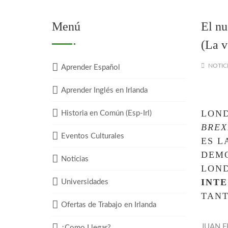
Menú
El nu
(La v
NOTIC
Aprender Español
Aprender Inglés en Irlanda
LOND
Historia en Común (Esp-Irl)
BREX
Eventos Culturales
ES L
DEMO
Noticias
LOND
INTE
Universidades
TANT
Ofertas de Trabajo en Irlanda
JUAN FR
¿Como Llegar?