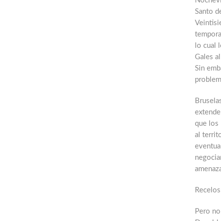
Nochevie
Santo d
Veintisi
tempora
lo cual 
Gales a
Sin emba
problem
Brusela
extender
que los 
al terri
eventual
negocia
amenaza
Recelos
Pero no 