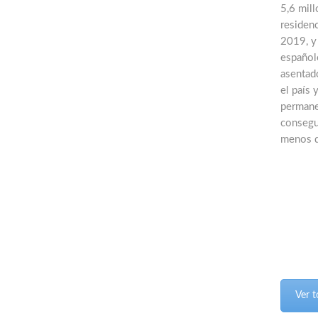
5,6 mill
residen
2019, y
españole
asentad
el país 
permane
consegu
menos d
Ver t