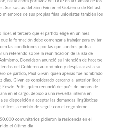
on, hasta ahora portavoz del DUP en la Cámara de los
. Sus socios del Sinn Féin en el Gobierno de Belfast
o miembros de sus propias filas unionistas también los
 líder, el tercero que el partido elige en un mes,
que la formación debe comenzar a trabajar para evitar
den las condiciones» por las que Londres podría
 un referendo sobre la reunificación de la isla de
. Asimismo, Donaldson anunció su intención de hacerse
riendas del Gobierno autonómico y desplazar así a su
ro de partido, Paul Givan, quien apenas fue nombrado
z días. Givan es considerado cercano al anterior líder
, Edwin Potts, quien renunció después de menos de
na en el cargo, debido a una revuelta interna en
a su disposición a aceptar las demandas lingüísticas
atólicos, a cambio de seguir con el cogobierno.
50.000 comunitarios pidieron la residencia en el
ido el último día