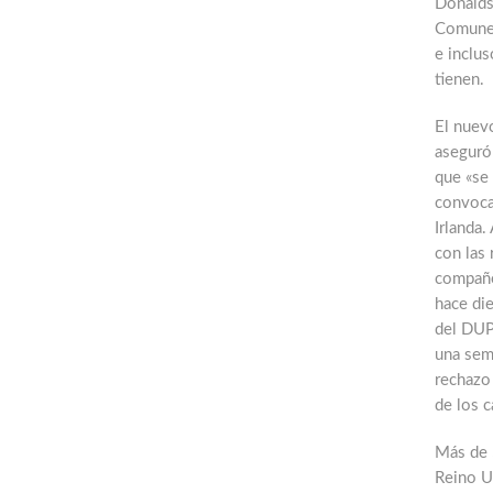
Donalds
Comunes
e inclus
tienen.
El nuevo
aseguró 
que «se 
convocar
Irlanda
con las 
compañe
hace die
del DUP
una sema
rechazo 
de los c
Más de 
Reino Un