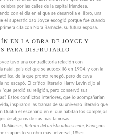
 celebra por las calles de la capital irlandesa,
endo con el día en el que se desarrolla el libro, una
ue el supersticioso Joyce escogió porque fue cuando
primera cita con Nora Barnacle, su futura esposa.
ÍN EN LA OBRA DE JOYCE Y
S PARA DISFRUTARLO
yce tuvo una contradictoria relación con
da natal, país del que se autoexilió en 1904, y con la
católica, de la que pronto renegó, pero de cuya
ia no escapó. El crítico literario Harry Levin dijo al
 “que perdió su religión, pero conservó sus
as”. Estos conflictos interiores, que lo acompañarían
vida, inspiraron las tramas de su universo literario que
n Dublín el escenario en el que habitan los complejos
jes de algunas de sus más famosas
:
Dublineses
, Retrato del artista adolescente, Finnegans
por supuesto su obra más universal,
Ulises
.