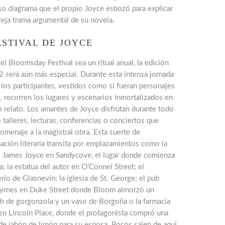
so diagrama que el propio Joyce esbozó para explicar
leja trama argumental de su novela.
ESTIVAL DE JOYCE
l Bloomsday Festival sea un ritual anual, la edición
 será aún más especial. Durante esta intensa jornada
, los participantes, vestidos como si fueran personajes
o, recorren los lugares y escenarios inmortalizados en
o relato. Los amantes de Joyce disfrutan durante todo
e talleres, lecturas, conferencias o conciertos que
omenaje a la magistral obra. Esta suerte de
ación literaria transita por emplazamientos como la
e James Joyce en Sandycove, el lugar donde comienza
a; la estatua del autor en O’Connel Street; el
io de Glasnevin; la iglesia de St. George; el pub
yrnes en Duke Street donde Bloom almorzó un
h de gorgonzola y un vaso de Borgoña o la farmacia
en Lincoln Place, donde el protagonista compró una
 de jabón de limón para su esposa. Pocos salen de aquí