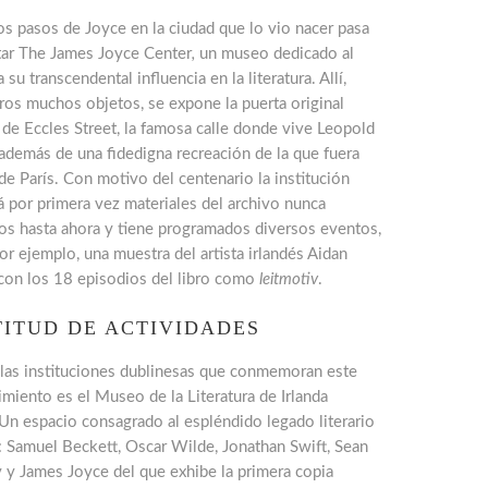
os pasos de Joyce en la ciudad que lo vio nacer pasa
itar The James Joyce Center
,
un museo dedicado al
a su transcendental influencia en la literatura. Allí,
ros muchos objetos, se expone la puerta original
 de Eccles Street, la famosa calle donde vive Leopold
además de una fidedigna recreación de la que fuera
de París. Con motivo del centenario la institución
 por primera vez materiales del archivo nunca
os hasta ahora y tiene programados diversos eventos,
r ejemplo, una muestra del artista irlandés Aidan
con los 18 episodios del libro como
leitmotiv
.
ITUD DE ACTIVIDADES
 las instituciones dublinesas que conmemoran este
miento es el Museo de la Literatura de Irlanda
Un espacio consagrado al espléndido legado literario
: Samuel Beckett, Oscar Wilde, Jonathan Swift, Sean
 y James Joyce del que exhibe la primera copia