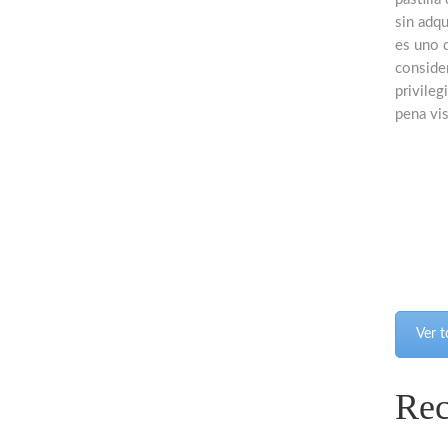
sin adqu
es uno d
consider
privileg
pena vis
Ver t
Rec