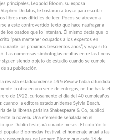
jes principales, Leopold Bloom, su esposa
Stephen Dedalus, le bastaron a Joyce para escribir
os libros más difíciles de leer. Pocos se atreven a
rse a este controvertido texto que hace naufragar a
de los osados que lo intentan. Él mismo decía que lo
crito “para mantener ocupados a los expertos en
ra durante los próximos trescientos años”, y vaya si lo
ó. Las numerosas simbologías ocultas entre las líneas
s
siguen siendo objeto de estudio cuando se cumple
 de su publicación.
la revista estadounidense
Little Review
había difundido
mente la obra en una serie de entregas, no fue hasta el
brero de 1922, curiosamente el día del 40 cumpleaños
r, cuando la editora estadounidense Sylvia Beach,
ria de la librería parisina Shakespeare & Co, publicó
mente la novela. Una efeméride señalada en el
io que Dublín festejará durante meses. El colofón lo
l popular Bloomsday Festival, el homenaje anual a las
s y desventuras de Leonard Bloom que cada 16 de