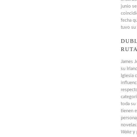
junio se
coincidi
fecha q
tuvo su 
DUBL
RUTA
James Jo
su Irlan
Iglesia 
influenc
respecto
categorí
toda su 
tienen e
persona
novelas
Wake
y 