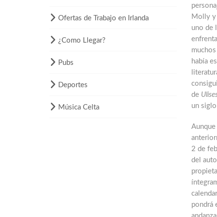
persona
Molly y 
Ofertas de Trabajo en Irlanda
uno de l
enfrenta
¿Como Llegar?
muchos 
había es
Pubs
literatu
consigui
Deportes
de
Ulise
un siglo
Música Celta
Aunque 
anterior
2 de fe
del auto
propieta
íntegra
calendar
pondrá e
andanza