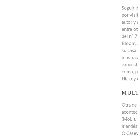
Seguir l
por vis
autor y 
entre ot
del nº 7
Bloom, 
su casa 
mostrará
expuest
como, po
Hickey 
MULT
Otra de
aconteci
(MoLI)
.
irlandés
O’Casey