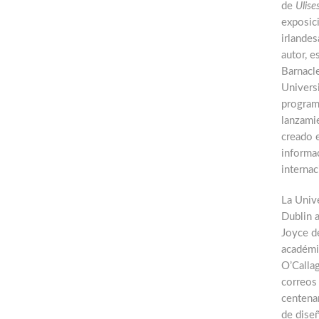
de
Ulise
exposic
irlandes
autor, 
Barnacle
Universi
program
lanzamie
creado e
informa
internac
La Unive
Dublin 
Joyce de
académi
O’Callag
correos
centena
de diseñ