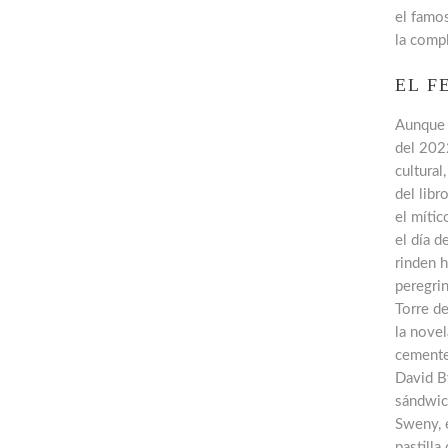
el famo
la comp
EL F
Aunque e
del 2022
cultural
del libr
el mític
el día d
rinden h
peregrin
Torre d
la novel
cementer
David B
sándwic
Sweny, 
pastilla