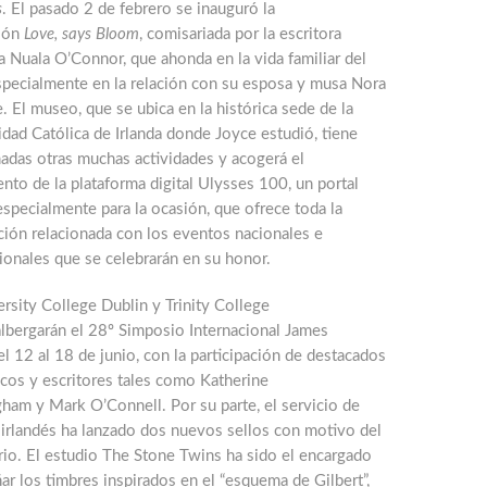
s
. El pasado 2 de febrero se inauguró la
ión
Love, says Bloom
, comisariada por la escritora
a Nuala O’Connor, que ahonda en la vida familiar del
especialmente en la relación con su esposa y musa Nora
. El museo, que se ubica en la histórica sede de la
dad Católica de Irlanda donde Joyce estudió, tiene
adas otras muchas actividades y acogerá el
nto de la plataforma digital Ulysses 100, un portal
specialmente para la ocasión, que ofrece toda la
ción relacionada con los eventos nacionales e
ionales que se celebrarán en su honor.
rsity College Dublin y Trinity College
albergarán el 28º Simposio Internacional James
l 12 al 18 de junio, con la participación de destacados
cos y escritores tales como Katherine
ham y Mark O’Connell. Por su parte, el servicio de
 irlandés ha lanzado dos nuevos sellos con motivo del
rio. El estudio The Stone Twins ha sido el encargado
ar los timbres inspirados en el “esquema de Gilbert”,