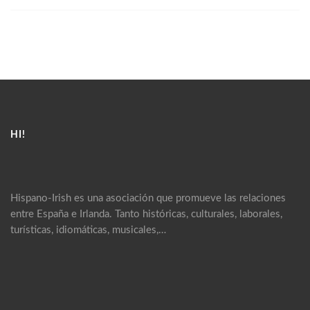
HI!
Hispano-Irish es una asociación que promueve las relaciones
entre España e Irlanda. Tanto históricas, culturales, laborales,
turísticas, idiomáticas, musicales,…