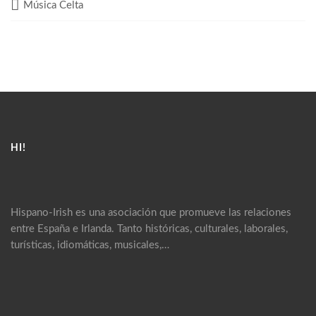
Música Celta
HI!
Hispano-Irish es una asociación que promueve las relaciones
entre España e Irlanda. Tanto históricas, culturales, laborales,
turísticas, idiomáticas, musicales,…