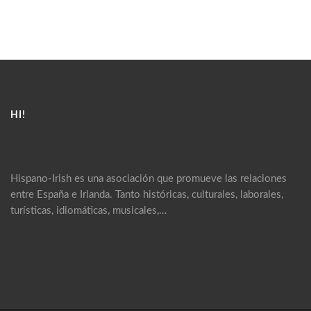
HI!
Hispano-Irish es una asociación que promueve las relaciones
entre España e Irlanda. Tanto históricas, culturales, laborales,
turísticas, idiomáticas, musicales,…