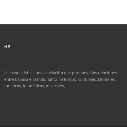
HI!
Hispano-Irish es una asociación que promueve las relaciones
entre España e Irlanda. Tanto históricas, culturales, laborales,
turísticas, idiomáticas, musicales,…