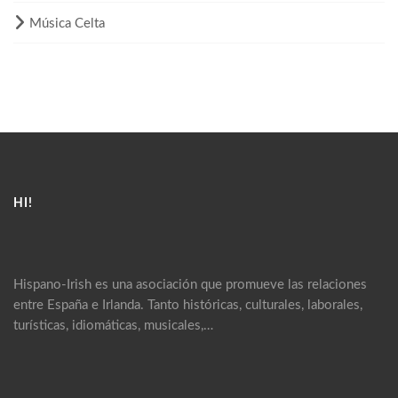
Música Celta
HI!
Hispano-Irish es una asociación que promueve las relaciones
entre España e Irlanda. Tanto históricas, culturales, laborales,
turísticas, idiomáticas, musicales,…