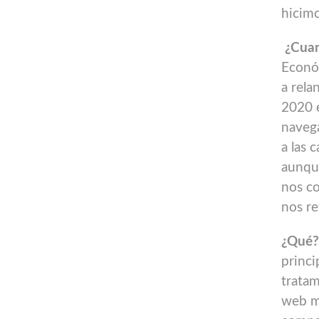
hicimo
¿Cua
Econó
a rela
2020 e
naveg
a las 
aunque
nos co
nos re
¿Qué
princi
tratam
web m