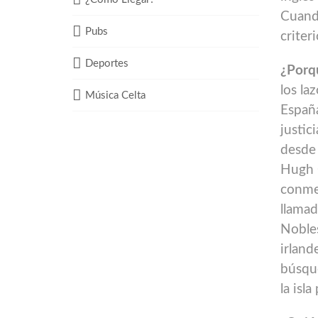
Cuand
Pubs
criteri
Deportes
¿Porq
los la
Música Celta
España
justic
desde 
Hugh O
conmem
llamad
Nobles
irland
búsque
la isla