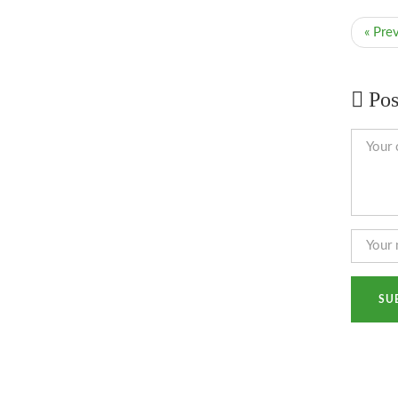
« Pre
Pos