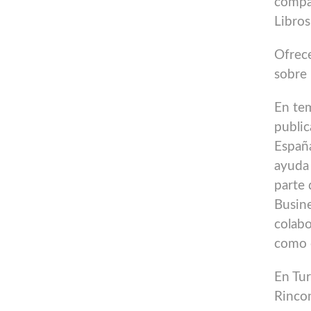
compa
Libros,
Ofrece
sobre 
En te
public
España
ayuda 
parte 
Busin
colabo
como c
En Tur
Rincon