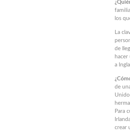
¿Quié
famili
los qu
La cla
perso
de lleg
hacer 
a Ingla
¿Cóm
de una
Unidos
herman
Para c
Irland
crear 