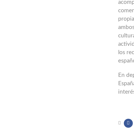
acompa
coment
propia
ambos
cultur
activi
los re
españo
En dep
España
interé