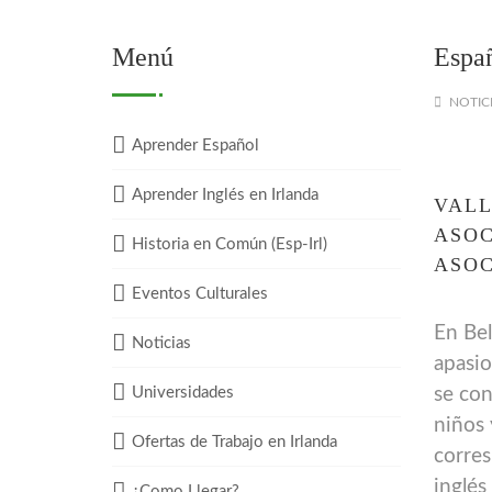
Menú
Españ
NOTIC
Aprender Español
Aprender Inglés en Irlanda
VALL
ASOC
Historia en Común (Esp-Irl)
ASOC
Eventos Culturales
En Bel
Noticias
apasio
Universidades
se con
niños 
Ofertas de Trabajo en Irlanda
corres
inglé
¿Como Llegar?