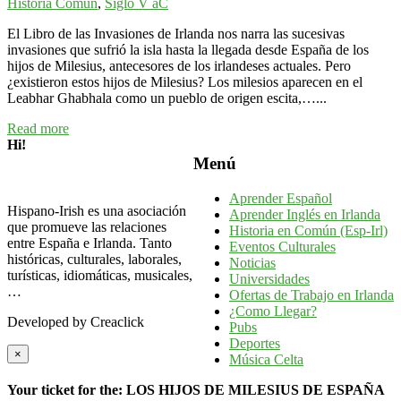
Historia Común
,
Siglo V aC
El Libro de las Invasiones de Irlanda nos narra las sucesivas
invasiones que sufrió la isla hasta la llegada desde España de los
hijos de Milesius, antecesores de los irlandeses actuales. Pero
¿existieron estos hijos de Milesius? Los milesios aparecen en el
Leabhar Ghabhala como un pueblo de origen escita,…...
Read more
Hi!
Menú
Aprender Español
Hispano-Irish es una asociación
Aprender Inglés en Irlanda
que promueve las relaciones
Historia en Común (Esp-Irl)
entre España e Irlanda. Tanto
Eventos Culturales
históricas, culturales, laborales,
Noticias
turísticas, idiomáticas, musicales,
Universidades
…
Ofertas de Trabajo en Irlanda
¿Como Llegar?
Developed by Creaclick
Pubs
Deportes
×
Música Celta
Your ticket for the: LOS HIJOS DE MILESIUS DE ESPAÑA