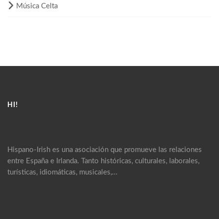
Música Celta
HI!
Hispano-Irish es una asociación que promueve las relaciones
entre España e Irlanda. Tanto históricas, culturales, laborales,
turísticas, idiomáticas, musicales,…