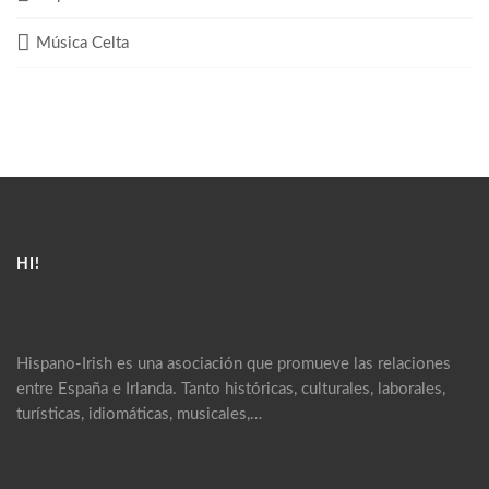
Música Celta
HI!
Hispano-Irish es una asociación que promueve las relaciones
entre España e Irlanda. Tanto históricas, culturales, laborales,
turísticas, idiomáticas, musicales,…