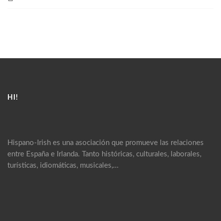
HI!
Hispano-Irish es una asociación que promueve las relaciones
entre España e Irlanda. Tanto históricas, culturales, laborales,
turísticas, idiomáticas, musicales,…