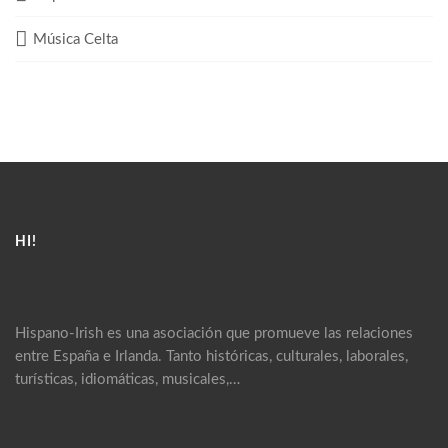
Música Celta
HI!
Hispano-Irish es una asociación que promueve las relaciones
entre España e Irlanda. Tanto históricas, culturales, laborales,
turísticas, idiomáticas, musicales,…