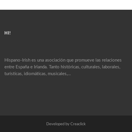
HI!
Hispano-Irish es una asociación que promueve las relaciones
entre España e Irlanda. Tanto históricas, culturales, laborales,
turísticas, idiomáticas, musicales,…
Developed by Creaclick