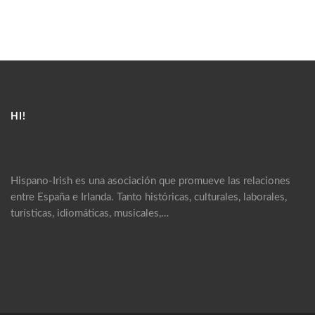
HI!
Hispano-Irish es una asociación que promueve las relaciones
entre España e Irlanda. Tanto históricas, culturales, laborales,
turísticas, idiomáticas, musicales,…