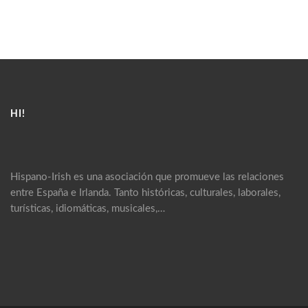
HI!
Hispano-Irish es una asociación que promueve las relaciones
entre España e Irlanda. Tanto históricas, culturales, laborales,
turísticas, idiomáticas, musicales,…