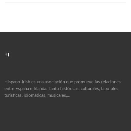
HI!
Hispano-Irish es una asociación que promueve las relaciones
entre España e Irlanda. Tanto históricas, culturales, laborales,
turísticas, idiomáticas, musicales,…