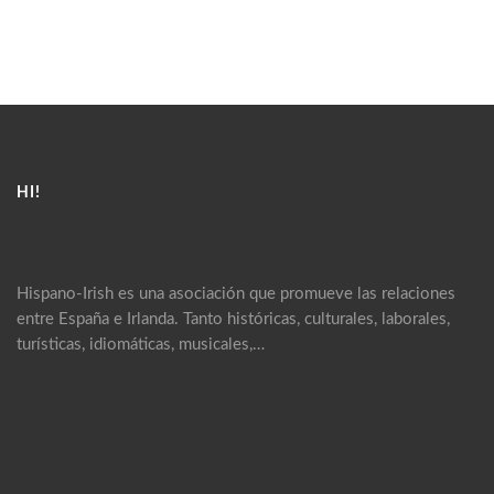
HI!
Hispano-Irish es una asociación que promueve las relaciones
entre España e Irlanda. Tanto históricas, culturales, laborales,
turísticas, idiomáticas, musicales,…