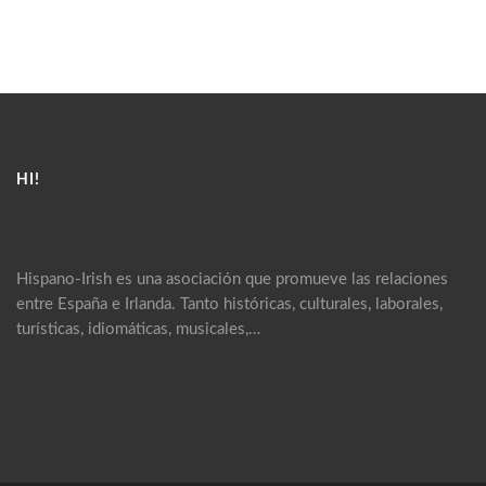
HI!
Hispano-Irish es una asociación que promueve las relaciones
entre España e Irlanda. Tanto históricas, culturales, laborales,
turísticas, idiomáticas, musicales,…