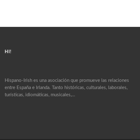
HI!
Hispano-Irish es una asociación que promueve las relaciones
entre España e Irlanda. Tanto históricas, culturales, laborales,
turísticas, idiomáticas, musicales,…