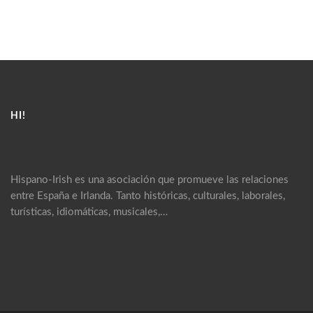
HI!
Hispano-Irish es una asociación que promueve las relaciones
entre España e Irlanda. Tanto históricas, culturales, laborales,
turísticas, idiomáticas, musicales,…