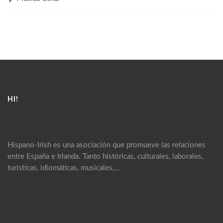
HI!
Hispano-Irish es una asociación que promueve las relaciones
entre España e Irlanda. Tanto históricas, culturales, laborales,
turísticas, idiomáticas, musicales,…