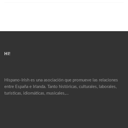
HI!
Hispano-Irish es una asociación que promueve las relaciones
entre España e Irlanda. Tanto históricas, culturales, laborales,
turísticas, idiomáticas, musicales,…