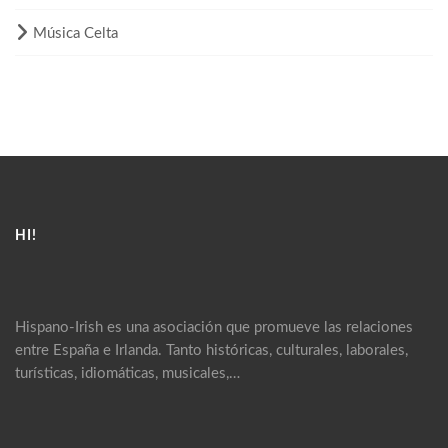
Música Celta
HI!
Hispano-Irish es una asociación que promueve las relaciones
entre España e Irlanda. Tanto históricas, culturales, laborales,
turísticas, idiomáticas, musicales,…