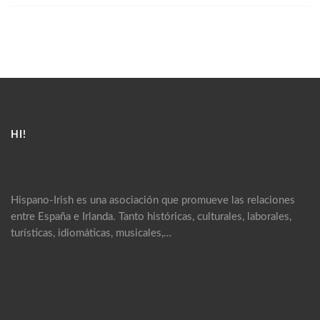
HI!
Hispano-Irish es una asociación que promueve las relaciones
entre España e Irlanda. Tanto históricas, culturales, laborales,
turísticas, idiomáticas, musicales,…