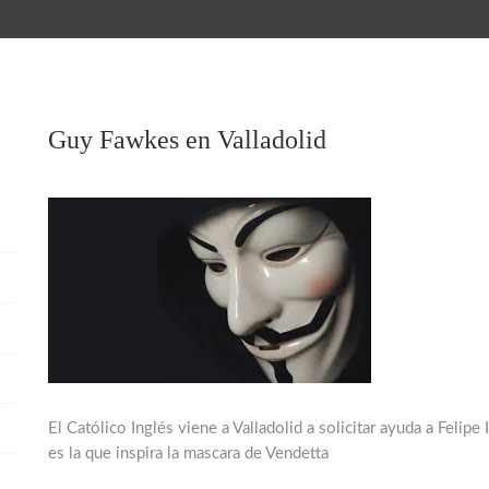
Guy Fawkes en Valladolid
El Católico Inglés viene a Valladolid a solicitar ayuda a Felipe
es la que inspira la mascara de Vendetta