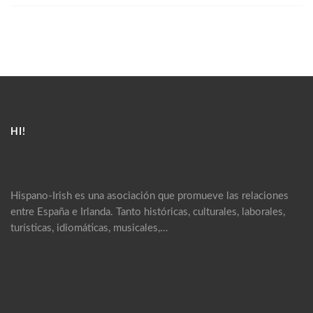
HI!
Hispano-Irish es una asociación que promueve las relaciones
entre España e Irlanda. Tanto históricas, culturales, laborales,
turísticas, idiomáticas, musicales,…