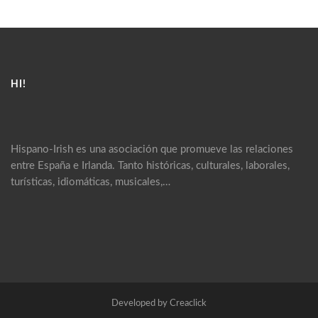
HI!
Hispano-Irish es una asociación que promueve las relaciones
entre España e Irlanda. Tanto históricas, culturales, laborales,
turísticas, idiomáticas, musicales,…
Developed by Creaclick