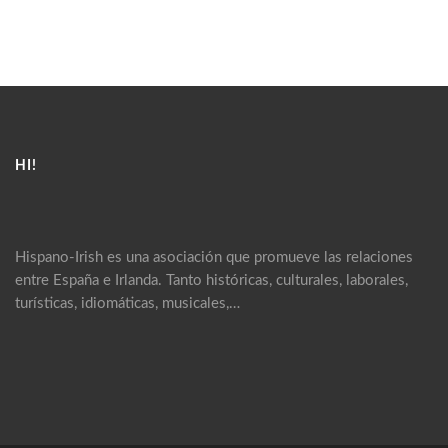
HI!
Hispano-Irish es una asociación que promueve las relaciones
entre España e Irlanda. Tanto históricas, culturales, laborales,
turísticas, idiomáticas, musicales,…