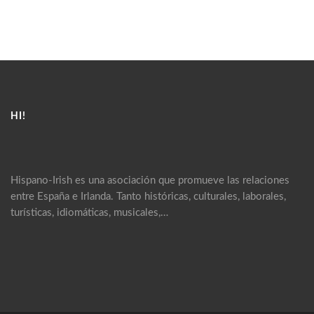
HI!
Hispano-Irish es una asociación que promueve las relaciones
entre España e Irlanda. Tanto históricas, culturales, laborales,
turísticas, idiomáticas, musicales,…