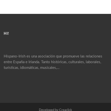
HI!
Hispano-Irish es una asociación que promueve las relaciones
entre España e Irlanda. Tanto históricas, culturales, laborales,
turísticas, idiomáticas, musicales,…
Developed by Creaclick