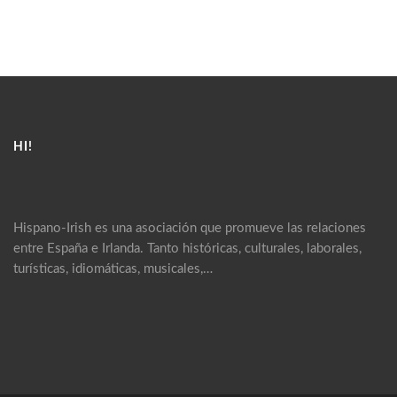
HI!
Hispano-Irish es una asociación que promueve las relaciones
entre España e Irlanda. Tanto históricas, culturales, laborales,
turísticas, idiomáticas, musicales,…