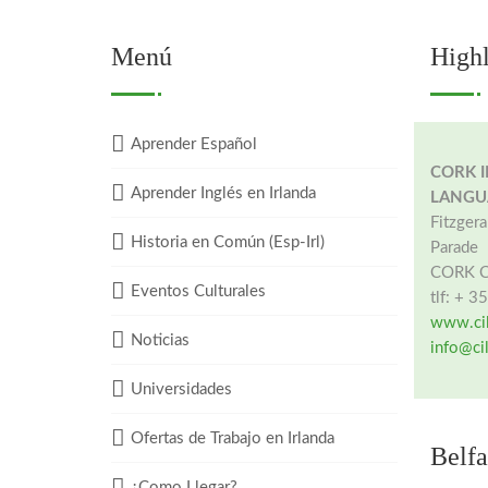
Menú
Highl
Aprender Español
CORK 
Aprender Inglés en Irlanda
LANGU
Fitzger
Historia en Común (Esp-Irl)
Parade
CORK CI
Eventos Culturales
tlf: + 
www.cil
Noticias
info@ci
Universidades
Ofertas de Trabajo en Irlanda
Belfa
¿Como Llegar?