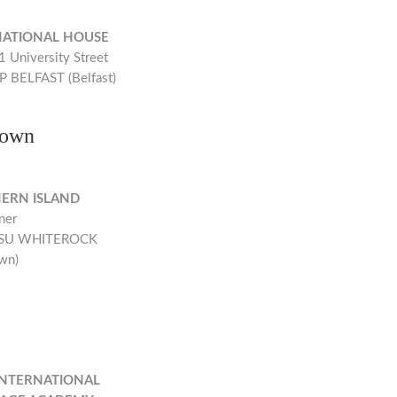
NATIONAL HOUSE
 University Street
 BELFAST (Belfast)
own
ERN ISLAND
ner
6SU WHITEROCK
wn)
INTERNATIONAL