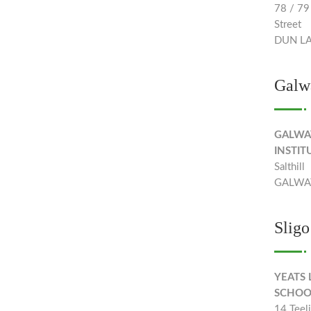
78 / 79
Street
DUN LA
Galw
GALWA
INSTIT
Salthill
GALWAY
Sligo
YEATS
SCHOO
14 Teeli