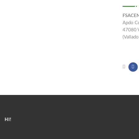
FSACE
Apdo C
47080 
(Vallado
HI!