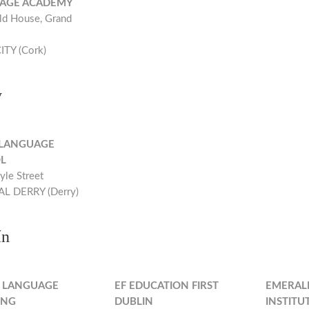
AGE ACADEMY
ald House, Grand
TY (Cork)
y
 LANGUAGE
L
yle Street
L DERRY (Derry)
ín
E LANGUAGE
EF EDUCATION FIRST
EMERAL
ING
DUBLIN
INSTITU