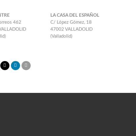
NTRE
LA CASA DEL ESPAÑOL
orreos 462
C/ López Gómez, 18
VALLADOLID
47002 VALLADOLID
lid)
(Valladolid)