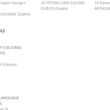
 Upper George’s
30 FITZWILLIAM SQUARE
10 Palme
DUBLIN (Dublín)
RATHGAR 
OGHAIRE (Dublín)
ay
Y CULTURAL
UTE
 (Galway)
 LANGUAGE
L
ng St.