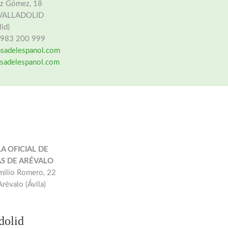
z Gómez, 18
VALLADOLID
lid)
4 983 200 999
sadelespanol.com
sadelespanol.com
a
A OFICIAL DE
S DE ARÉVALO
milio Romero, 22
révalo (Ávila)
dolid