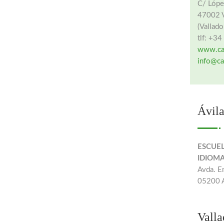
C/ Lópe
47002 
(Vallado
tlf: +3
www.ca
info@ca
Ávil
ESCUEL
IDIOMA
Avda. E
05200 A
Valla