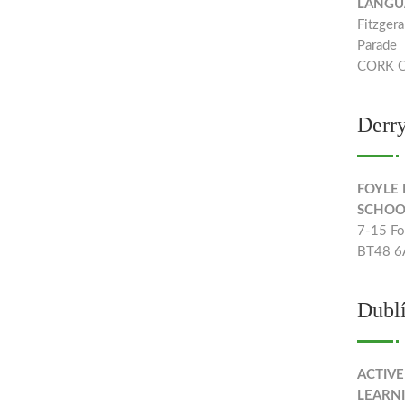
LANGU
Fitzger
Parade
CORK CI
Derr
FOYLE
SCHOO
7-15 Fo
BT48 6A
Dubl
ACTIV
LEARN