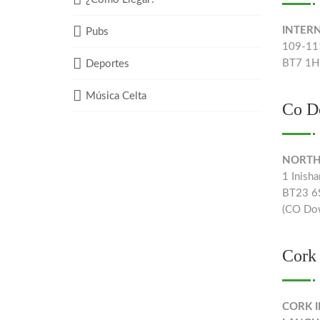
INTER
Pubs
109-111
BT7 1HP
Deportes
Música Celta
Co D
NORTH
1 Inisha
BT23 
(CO Do
Cork
CORK 