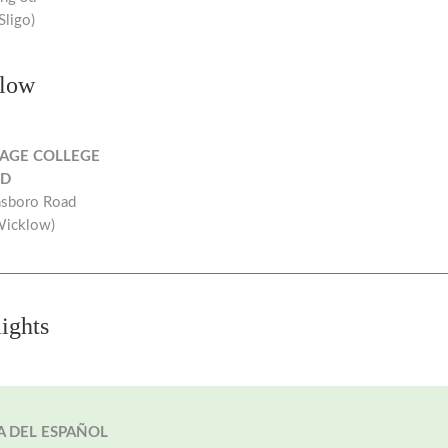
Sligo)
low
AGE COLLEGE
ND
sboro Road
Wicklow)
ights
A DEL ESPAÑOL