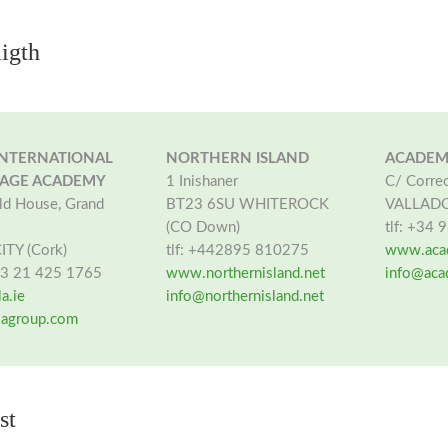
igth
INTERNATIONAL
NORTHERN ISLAND
ACADEM
AGE ACADEMY
1 Inishaner
C/ Correo
ald House, Grand
BT23 6SU WHITEROCK
VALLADOL
(CO Down)
tlf: +34
TY (Cork)
tlf: +442895 810275
www.aca
353 21 425 1765
www.northernisland.net
info@aca
a.ie
info@northernisland.net
lagroup.com
st