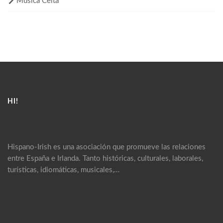
Música Celta
HI!
Hispano-Irish es una asociación que promueve las relaciones
entre España e Irlanda. Tanto históricas, culturales, laborales,
turísticas, idiomáticas, musicales,…