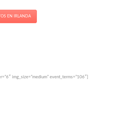
OS EN IRLANDA
er=”6″ img_size=”medium” event_terms=”106″]