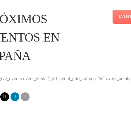
RÓXIMOS
EVENT
ENTOS EN
PAÑA
give_events event_view=”grid” event_grid_column=”6″ event_numb