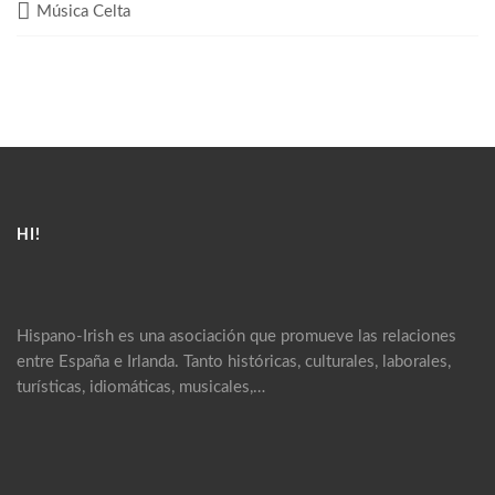
Música Celta
HI!
Hispano-Irish es una asociación que promueve las relaciones
entre España e Irlanda. Tanto históricas, culturales, laborales,
turísticas, idiomáticas, musicales,…